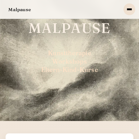
Malpause
MALPAUSE
Kunsttherapie
Workshops
Eltern-Kind-Kurse